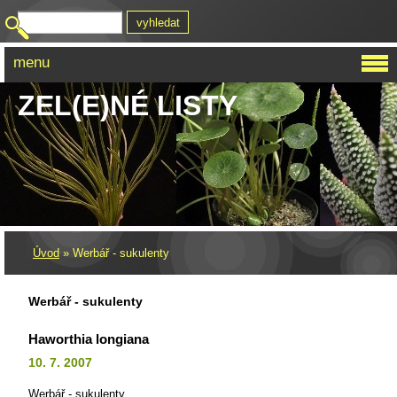
menu
ZEL(E)NÉ LISTY
Úvod
»
Werbář - sukulenty
Werbář - sukulenty
Haworthia longiana
10. 7. 2007
Werbář - sukulenty