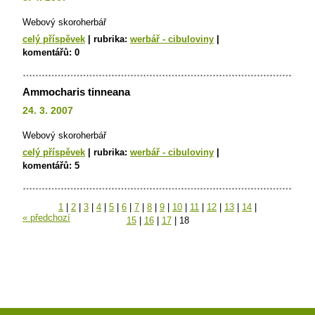
Webový skoroherbář
celý příspěvek
|
rubrika:
werbář - cibuloviny
|
komentářů:
0
Ammocharis tinneana
24. 3. 2007
Webový skoroherbář
celý příspěvek
|
rubrika:
werbář - cibuloviny
|
komentářů:
5
1
|
2
|
3
|
4
|
5
|
6
|
7
|
8
|
9
|
10
|
11
|
12
|
13
|
14
|
« předchozí
15
|
16
|
17
|
18