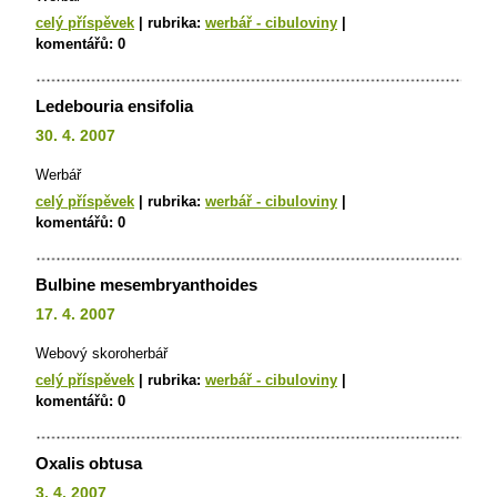
celý příspěvek
|
rubrika:
werbář - cibuloviny
|
komentářů:
0
Ledebouria ensifolia
30. 4. 2007
Werbář
celý příspěvek
|
rubrika:
werbář - cibuloviny
|
komentářů:
0
Bulbine mesembryanthoides
17. 4. 2007
Webový skoroherbář
celý příspěvek
|
rubrika:
werbář - cibuloviny
|
komentářů:
0
Oxalis obtusa
3. 4. 2007