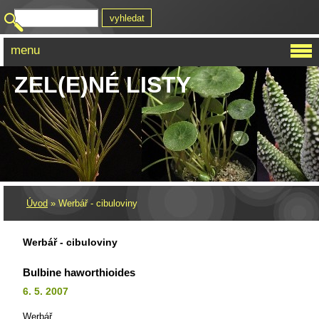
menu
ZEL(E)NÉ LISTY
Úvod
»
Werbář - cibuloviny
Werbář - cibuloviny
Bulbine haworthioides
6. 5. 2007
Werbář